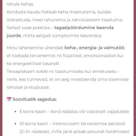
rahule kehas.
Korduste kaudu hakkab keha meenutama, kuidas
lõdvestuda, meel rahunema ja närvisüsteem taastuma.
Sellest saab praktika –
tagasipöördumine iseenda
juurde
, mitte pelgalt sümptomite leevendus.
Minu lähenemine ühendab
keha-, energia- ja vaimutöö
,
et toetada tervenemist nii füüsilisel, emotsionaalsel kui
ka energeetilisel tasandil.
Teraapiakaart sobib nii taastumiseks kui ennetuseks –
neile, kes tunnevad, et on aeg investeerida oma sisemisse
rahusse ja elujõusse.
Soovituslik sagedus:
5 korra kaart – kord nädalas või vastavalt vajadusele
10 korra kaart – intensiivsem tervenemise periood
(2–3× nädalas), mille järel piisab seisundi hoidmisest